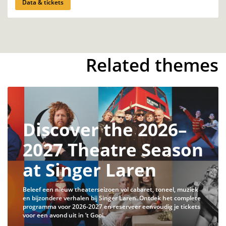
Data & tickets
Related themes
Discover the 2026–
2027 Theatre Season
at Singer Laren
Beleef een nieuw theaterseizoen vol cabaret, toneel, muziek
en bijzondere verhalen bij Singer Laren. Ontdek het complete
programma voor 2026-2027 en reserveer eenvoudig je tickets
voor een avond uit in ’t Gooi.