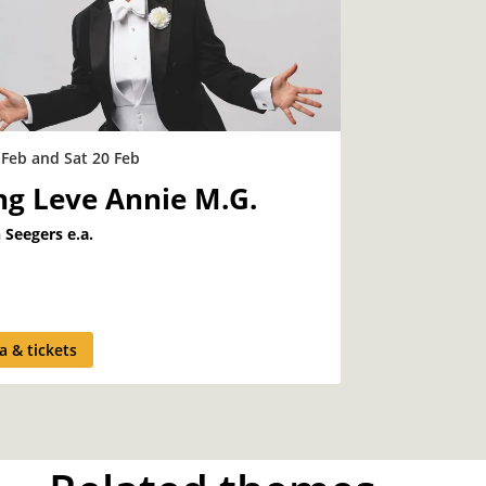
9 Feb
and
Sat 20 Feb
ng Leve Annie M.G.
 Seegers e.a.
a & tickets