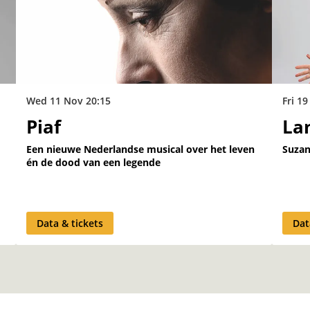
Wed 11 Nov
20:15
Fri 1
Piaf
La
Een nieuwe Nederlandse musical over het leven
Suzan
én de dood van een legende
Data & tickets
Dat