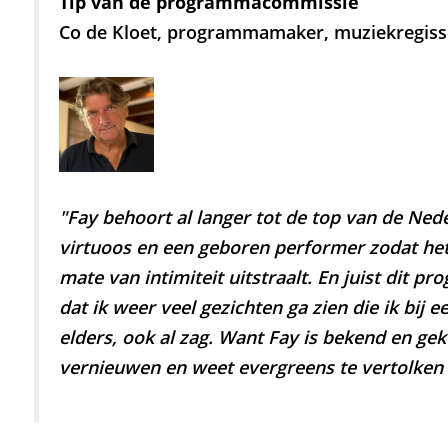
Tip van de programmacommissie
Co de Kloet, programmamaker, muziekregisse
Zoom
in
"Fay behoort al langer tot de top van de Ned
virtuoos en een geboren performer zodat het 
mate van intimiteit uitstraalt. En juist dit 
dat ik weer veel gezichten ga zien die ik bij 
elders, ook al zag. Want Fay is bekend en gek
vernieuwen en weet evergreens te vertolken a