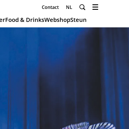
Contact
NL
Menu
er
Food & Drinks
Webshop
Steun