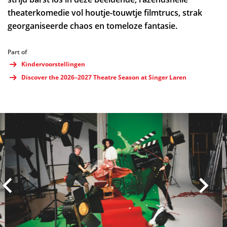
theaterkomedie vol houtje-touwtje filmtrucs, strak
georganiseerde chaos en tomeloze fantasie.
Part of
Kindervoorstellingen
Discover the 2026–2027 Theatre Season at Singer Laren
Skip