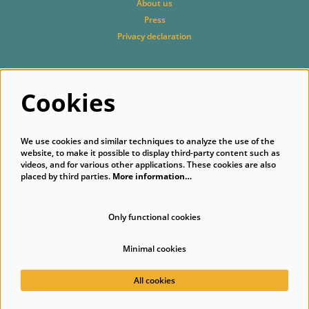
About us
Press
Privacy declaration
Cookies
Follow us
We use cookies and similar techniques to analyze the use of the
website, to make it possible to display third-party content such as
videos, and for various other applications. These cookies are also
placed by third parties.
More information…
Subscribe to our newsletter
Only functional cookies
Minimal cookies
© Singer Laren
All cookies
Powered by
CultureSuite