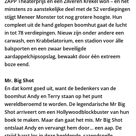
ZAPP Theaterprijs en een Zilveren Krekel won – en het
minstens zo aanstekelijke deel met de 52 verdiepingen
stijgt Meneer Monster tot nog grotere hoogte. Hun
compleet uit de hand gelopen boomhut gaat de lucht
in tot 78 verdiepingen. Nieuw zijn onder andere een
carwash, een Krabbelatorium, een stadion voor álle
balsporten en een zwaar beveiligde
aardappelchipsopslag, bewaakt door één extreem
boze eend.
Mr. Big Shot
En dat komt goed uit, want de bedenkers van de
boomhut Andy en Terry staan op het punt
wereldberoemd te worden. De legendarische Mr Big
Shot arriveert om een Hollywoodblockbuster van hun
boek te maken. Maar dan gaat het mis. Mr Big Shot
ontslaat Andy en vervangt hem door… een aap. De
strijd barst los in deze beeldende, razendsnelle