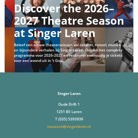
Discover the 2026–
2027 Theatre Season
at Singer Laren
Beleef een nieuw theaterseizoen vol cabaret, toneel, muziek
en bijzondere verhalen bij Singer Laren. Ontdek het complete
programma voor 2026-2027 en reserveer eenvoudig je tickets
voor een avond uit in ’t Gooi.
Singer Laren
Oude Drift 1
1251 BS Laren
T (035) 5393939
museum@singerlaren.nl