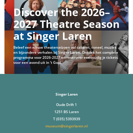
Discover the 2026–
2027 Theatre Season
at Singer Laren
Beleef een nieuw theaterseizoen vol cabaret, toneel, muziek
en bijzondere verhalen bij Singer Laren. Ontdek het complete
programma voor 2026-2027 en reserveer eenvoudig je tickets
voor een avond uit in ’t Gooi.
Singer Laren
Oude Drift 1
1251 BS Laren
T (035) 5393939
museum@singerlaren.nl