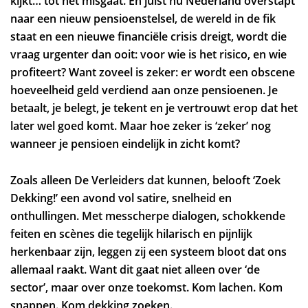
kijkt… tot het misgaat. En juist nu Nederland overstapt
naar een nieuw pensioenstelsel, de wereld in de fik
staat en een nieuwe financiële crisis dreigt, wordt die
vraag urgenter dan ooit: voor wie is het risico, en wie
profiteert? Want zoveel is zeker: er wordt een obscene
hoeveelheid geld verdiend aan onze pensioenen. Je
betaalt, je belegt, je tekent en je vertrouwt erop dat het
later wel goed komt. Maar hoe zeker is ‘zeker’ nog
wanneer je pensioen eindelijk in zicht komt?
Zoals alleen De Verleiders dat kunnen, belooft ‘Zoek
Dekking!’ een avond vol satire, snelheid en
onthullingen. Met messcherpe dialogen, schokkende
feiten en scènes die tegelijk hilarisch en pijnlijk
herkenbaar zijn, leggen zij een systeem bloot dat ons
allemaal raakt. Want dit gaat niet alleen over ‘de
sector’, maar over onze toekomst. Kom lachen. Kom
Zoom
snappen. Kom dekking zoeken.
in