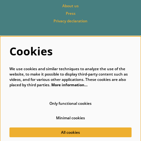
About us
Press
Privacy declaration
Cookies
Follow us
We use cookies and similar techniques to analyze the use of the
website, to make it possible to display third-party content such as
videos, and for various other applications. These cookies are also
placed by third parties.
More information…
Subscribe to our newsletter
Only functional cookies
Minimal cookies
© Singer Laren
All cookies
Powered by
CultureSuite