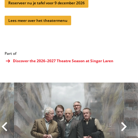
Reserveer nu je tafel voor 9 december 2026
Lees meer over het theatermenu
Part of
Discover the 2026–2027 Theatre Season at Singer Laren
Skip