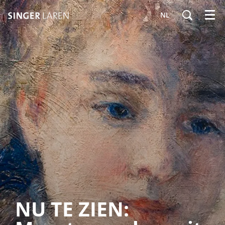
NL
Menu
NU TE ZIEN: