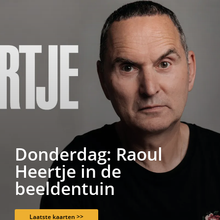
Donderdag: Raoul
Heertje in de
beeldentuin
Laatste kaarten >>